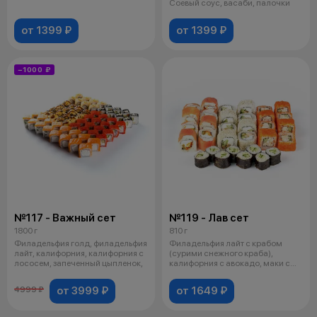
с мидиям
Соевый соус, васаби, палочки
от 1399 ₽
от 1399 ₽
−1000 ₽
№117 - Важный сет
№119 - Лав сет
1800 г
810 г
Филадельфия голд, филадельфия
Филадельфия лайт с крабом
лайт, калифорния, калифорния с
(сурими снежного краба),
лососем, запеченный цыпленок,
калифорния с авокадо, маки с
цыпленком,
от 3999 ₽
от 1649 ₽
4999 ₽