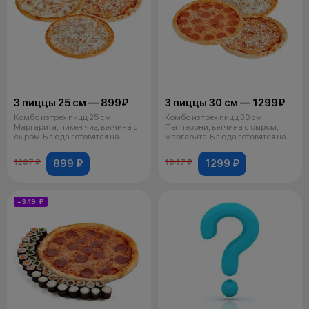
3 пиццы 25 см — 899₽
3 пиццы 30 см — 1299₽
Комбо из трех пицц 25 см.
Комбо из трех пицц 30 см.
Маргарита, чикен чиз, ветчина с
Пепперони, ветчина с сыром,
сыром. Блюда готовятся на
маргарита. Блюда готовятся на
предп
предп
899 ₽
1299 ₽
1267 ₽
1947 ₽
−349 ₽