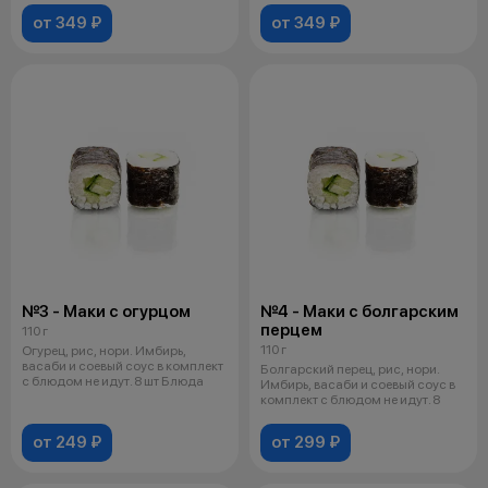
от 349 ₽
от 349 ₽
№3 - Маки с огурцом
№4 - Маки с болгарским
перцем
110 г
110 г
Огурец, рис, нори. Имбирь,
васаби и соевый соус в комплект
Болгарский перец, рис, нори.
с блюдом не идут. 8 шт Блюда
Имбирь, васаби и соевый соус в
комплект с блюдом не идут. 8
от 249 ₽
от 299 ₽