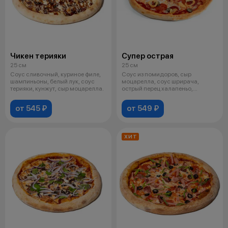
Чикен терияки
Супер острая
25 см
25 см
Соус сливочный, куриное филе,
Соус из помидоров, сыр
шампиньоны, белый лук, соус
моцарелла, соус шрирача,
терияки, кунжут, сыр моцарелла.
острый перец халапеньо,
пепперони, куриное
от 545 ₽
от 549 ₽
ХИТ