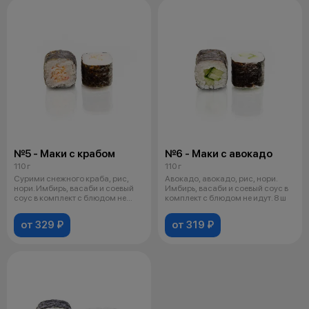
№5 - Маки с крабом
№6 - Маки с авокадо
110 г
110 г
Сурими снежного краба, рис,
Авокадо, авокадо, рис, нори.
нори. Имбирь, васаби и соевый
Имбирь, васаби и соевый соус в
соус в комплект с блюдом не
комплект с блюдом не идут. 8 ш
идут
от 329 ₽
от 319 ₽