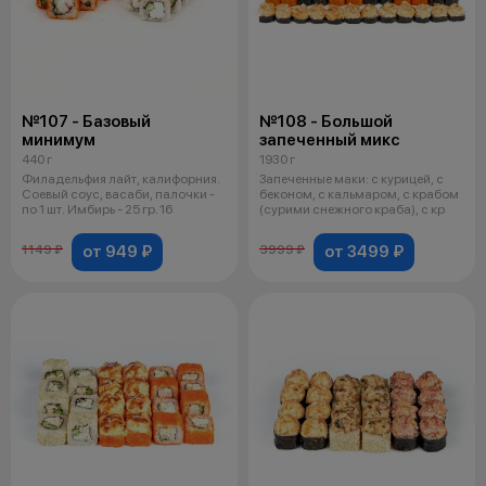
№107 - Базовый
№108 - Большой
минимум
запеченный микс
440 г
1930 г
Филадельфия лайт, калифорния.
Запеченные маки: с курицей, с
Соевый соус, васаби, палочки -
беконом, с кальмаром, с крабом
по 1 шт. Имбирь - 25 гр. 16
(сурими снежного краба), с кр
от 949 ₽
от 3499 ₽
1149 ₽
3999 ₽