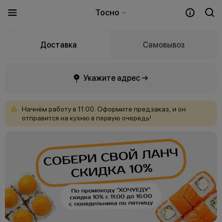
Тосно
Доставка
Самовывоз
Укажите адрес →
Начнём
работу
в
11:00.
Оформите
предзаказ,
и
он
отправится
на
кухню
в
первую
очередь!