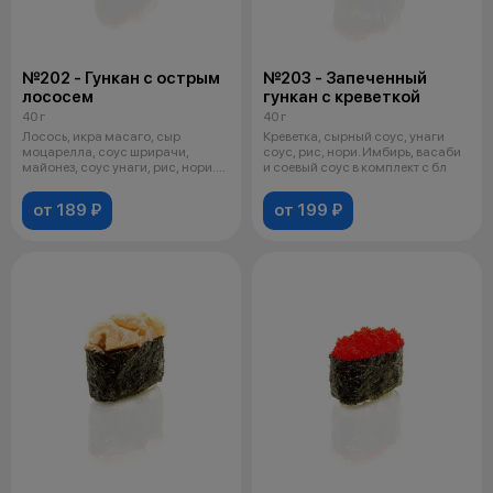
№202 - Гункан с острым
№203 - Запеченный
лососем
гункан с креветкой
40 г
40 г
Лосось, икра масаго, сыр
Креветка, сырный соус, унаги
моцарелла, соус шрирачи,
соус, рис, нори. Имбирь, васаби
майонез, соус унаги, рис, нори.
и соевый соус в комплект с бл
Имбирь,
от 189 ₽
от 199 ₽