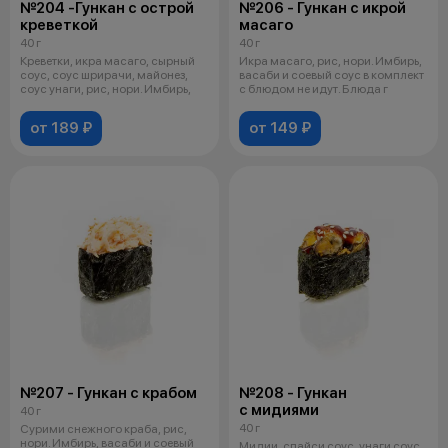
№204 -Гункан с острой
№206 - Гункан с икрой
креветкой
масаго
40 г
40 г
Креветки, икра масаго, сырный
Икра масаго, рис, нори. Имбирь,
соус, соус шрирачи, майонез,
васаби и соевый соус в комплект
соус унаги, рис, нори. Имбирь,
с блюдом не идут. Блюда г
от 189 ₽
от 149 ₽
№207 - Гункан с крабом
№208 - Гункан
с мидиями
40 г
40 г
Сурими снежного краба, рис,
нори. Имбирь, васаби и соевый
Мидии, спайси соус, унаги соус,