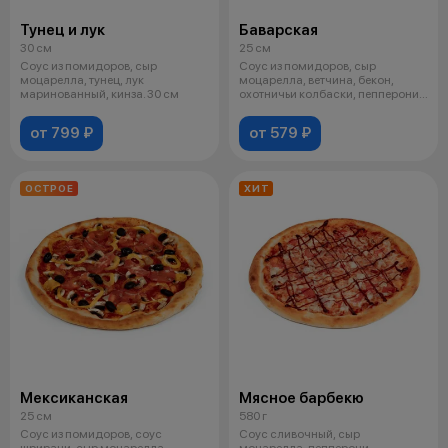
Тунец и лук
Баварская
30 см
25 см
Соус из помидоров, сыр
Соус из помидоров, сыр
моцарелла, тунец, лук
моцарелла, ветчина, бекон,
маринованный, кинза. 30 см
охотничьи колбаски, пепперони,
перец сла
от 799 ₽
от 579 ₽
ОСТРОЕ
ХИТ
Мексиканская
Мясное барбекю
25 см
580 г
Соус из помидоров, соус
Соус сливочный, сыр
шрирачи, сыр моцарелла,
моцарелла, пепперони,