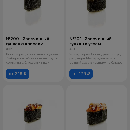
№200 - Запеченный
№201 -Запеченный
гункан с лососем
гункан с угрем
40 г
40 г
Лосось, рис, нори, унаги, кунжут.
Угорь, сырный соус, унаги соус,
Имбирь, васаби и соевый соус в
рис, нори. Имбирь, васаби и
комплект с блюдом не иду
соевый соус в комплект с блюдо
от 219 ₽
от 179 ₽