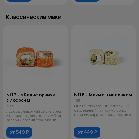
Классические маки
№13 - «Калифорния»
№16 - Маки с цыпленком
с лососем
195 г
200 г
Цыпленок жареный, сливочный
сыр, зеленый лук, кунжут, рис,
Лосось, сливочный сыр, огурец,
нори. Имбирь, васаби и соевый с
икра масаго, рис, нори. Имбирь,
васаби и соевый соус в комп
от 549 ₽
от 449 ₽