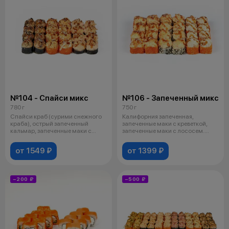
№104 - Спайси микс
№106 - Запеченный микс
780 г
750 г
Спайси краб (сурими снежного
Калифорния запеченная,
краба), острый запеченный
запеченные маки с креветкой,
кальмар, запеченные маки с
запеченные маки с лососем.
мидиями
Соевый соус
от 1549 ₽
от 1399 ₽
−200 ₽
−500 ₽