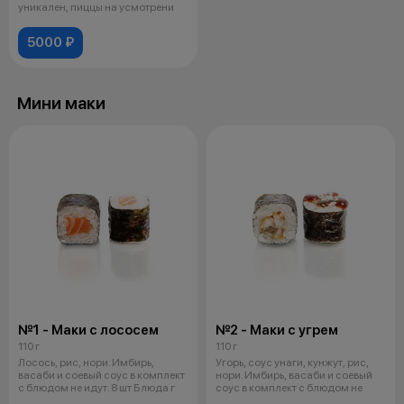
уникален, пиццы на усмотрени
5000 ₽
Мини маки
№1 - Маки с лососем
№2 - Маки с угрем
110 г
110 г
Лосось, рис, нори. Имбирь,
Угорь, соус унаги, кунжут, рис,
васаби и соевый соус в комплект
нори. Имбирь, васаби и соевый
с блюдом не идут. 8 шт Блюда г
соус в комплект с блюдом не