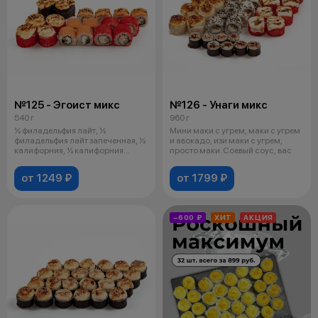
№125 - Эгоист микс
№126 - Унаги микс
540 г
960 г
½ филадельфия лайт, ½
Мини маки с угрем, маки с угрем
филадельфия лайт запеченная, ½
и авокадо, изи маки с угрем,
калифорния, ½ калифорния
просто маки. Соевый соус, вас
запеченная,
от 1249 ₽
от 1799 ₽
−600 ₽
ХИТ
АКЦИЯ