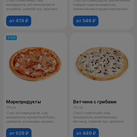
Соус сливочный, сыр
Соус из помидоров, увеличенная
моцарелла, ветчина из мяса
порция сыра моцарелла,
индейки, свежий лук, орегано.
увеличенная порция пепперони.
от 419 ₽
от 549 ₽
ТОП
Морепродукты
Ветчина с грибами
25 см
25 см
Соус из помидоров, сыр
Соус сливочный, сыр
моцарелла, кунжутный борт,
моцарелла, шампиньоны,
креветки, кальмары, мидии,
ветчина, свежий лук, орегано.
чеснок, орега
от 629 ₽
от 449 ₽