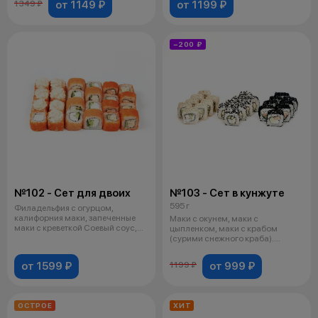
от 1149 ₽
от 1199 ₽
1349 ₽
−200 ₽
№102 - Сет для двоих
№103 - Сет в кунжуте
595 г
Филадельфия с огурцом,
калифорния маки, запеченные
Маки с окунем, маки с
маки с креветкой Соевый соус,
цыпленком, маки с крабом
васаби, п
(сурими снежного краба).
Соевый соус, васаб
от 1599 ₽
от 999 ₽
1199 ₽
ОСТРОЕ
ХИТ