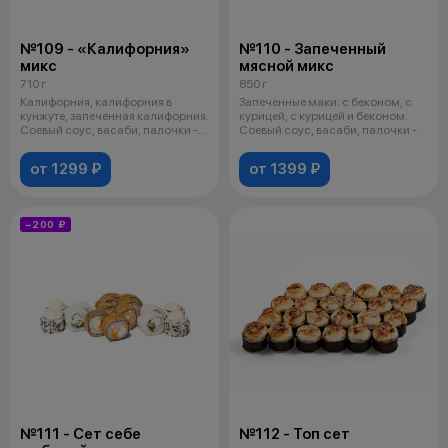
№109 - «Калифорния»
№110 - Запеченный
микс
мясной микс
710 г
850 г
Калифорния, калифорния в
Запеченные маки: с беконом, с
кунжуте, запеченная калифорния.
курицей, с курицей и беконом.
Соевый соус, васаби, палочки -
Соевый соус, васаби, палочки -
по
от 1299 ₽
от 1399 ₽
−200 ₽
№111 - Сет себе
№112 - Топ сет