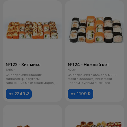
№122 - Хит микс
№124 - Нежный сет
1250 г
420 г
Филадельфия классик,
Филадельфия с авокадо, мини
филадельфия с угрем,
маки с лососем, мини маки
запеченные маки с кальмаром,
крабом (сурими снежного
запеченные маки с к
краба). Соев
от 2349 ₽
от 1199 ₽