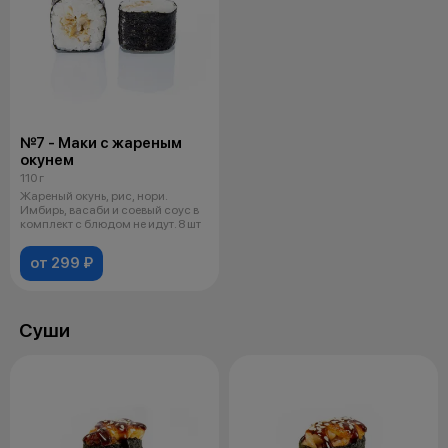
№7 - Маки с жареным
окунем
110 г
Жареный окунь, рис, нори.
Имбирь, васаби и соевый соус в
комплект с блюдом не идут. 8 шт
от 299 ₽
Суши