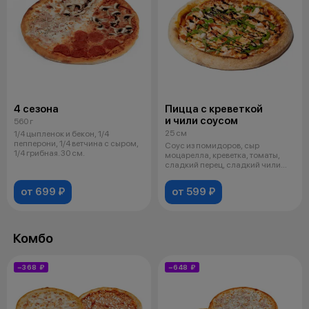
4 сезона
Пицца с креветкой
и чили соусом
560 г
25 см
1/4 цыпленок и бекон, 1/4
пепперони, 1/4 ветчина с сыром,
Соус из помидоров, сыр
1/4 грибная. 30 см.
моцарелла, креветка, томаты,
сладкий перец, сладкий чили
соус.
от 699 ₽
от 599 ₽
Комбо
−368 ₽
−648 ₽