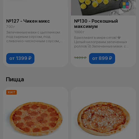
№127 - Чикен микс
№130 - Роскошный
максимум
700 г
1000 г
Запеченные маки с цыпленком:
под сырным соусом, под
Бриллиант в мире сетов! 💎
сливочно-чесночным соусом,
Целый килограмм запеченных
маки с цыпл
роллов 🚀 Запеченные маки: с
крабом и
от 1399 ₽
от 899 ₽
1499 ₽
Пицца
ХИТ