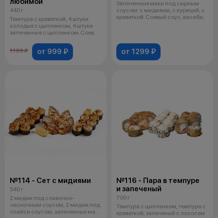
любимой
Запеченные маки под сырным
440 г
соусом: с мидиями, с курицей, с
креветкой. Соевый соус, васаби,
Темпура с креветкой, 4 штуки
холодые с цыпленком, 4 штуки
запеченные с цыпленком. Соевый
с
от 999 ₽
от 1299 ₽
1199 ₽
№114 - Сет с мидиями
№116 - Пара в темпуре
и запеченый
540 г
700 г
2 мидии под сливочно-
чесночным соусом, 2 мидии под
Темпура с цыпленком, темпура с
спайси соусом, запеченные маки
креветкой, запеченый с лососем