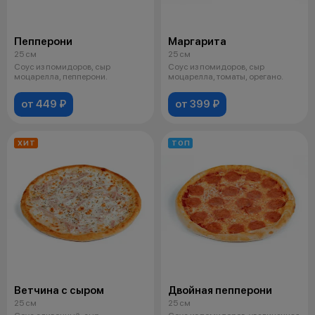
Пепперони
Маргарита
25 см
25 см
Соус из помидоров, сыр
Соус из помидоров, сыр
моцарелла, пепперони.
моцарелла, томаты, орегано.
от 449 ₽
от 399 ₽
ХИТ
ТОП
Ветчина с сыром
Двойная пепперони
25 см
25 см