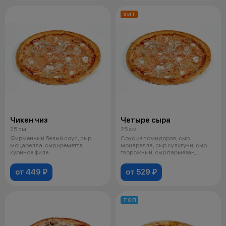
ХИТ
Чикен чиз
Четыре сыра
25 см
25 см
Фирменный белый соус, сыр
Соус из помидоров, сыр
моцарелла, сыр креметте,
моцарелла, сыр сулугуни, сыр
куриное филе.
творожный, сыр пармезан,
орегано.
от 449 ₽
от 529 ₽
ТОП