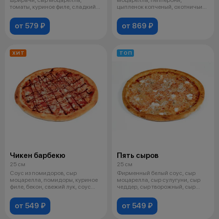
томаты, куриное филе, сладкий
цыпленок копченый, охотничьи
перец, лук к
колбаски, соус барб
от 579 ₽
от 869 ₽
ХИТ
ТОП
Чикен барбекю
Пять сыров
25 см
25 см
Соус из помидоров, сыр
Фирменный белый соус, сыр
моцарелла, помидоры, куриное
моцарелла, сыр сулугуни, сыр
филе, бекон, свежий лук, соус
чеддер, сыр творожный, сыр
барбекю.
пармезан
от 549 ₽
от 549 ₽