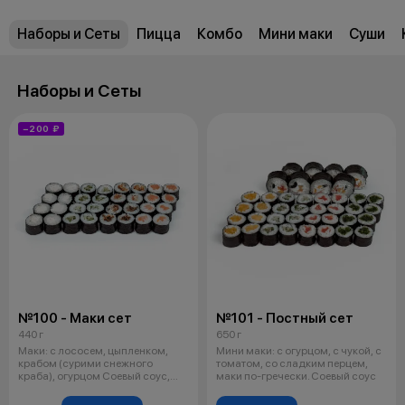
Наборы и Сеты
Пицца
Комбо
Мини маки
Суши
Наборы и Сеты
−200 ₽
№100 - Маки сет
№101 - Постный сет
440 г
650 г
Маки: с лососем, цыпленком,
Мини маки: с огурцом, с чукой, с
крабом (сурими снежного
томатом, со сладким перцем,
краба), огурцом Соевый соус,
маки по-гречески. Соевый соус
васаби, п