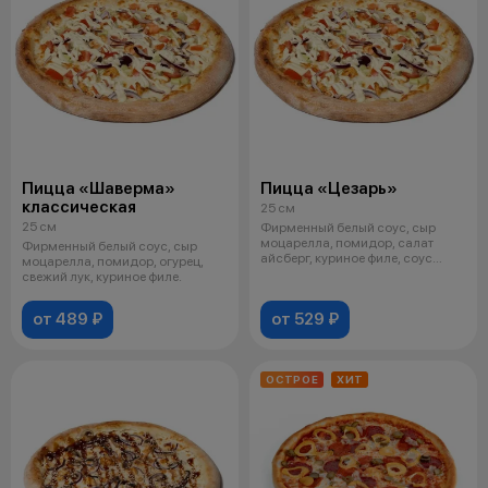
Пицца «Шаверма»
Пицца «Цезарь»
классическая
25 см
25 см
Фирменный белый соус, сыр
моцарелла, помидор, салат
Фирменный белый соус, сыр
айсберг, куриное филе, соус
моцарелла, помидор, огурец,
цезарь.
свежий лук, куриное филе.
от 489 ₽
от 529 ₽
ОСТРОЕ
ХИТ